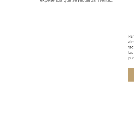
experiencia que se recuerda. Frente...
Par
alm
tec
las
pue