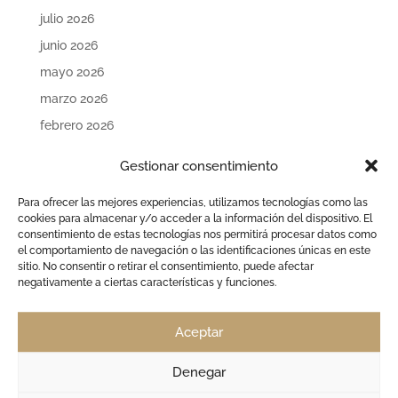
julio 2026
junio 2026
mayo 2026
marzo 2026
febrero 2026
noviembre 2025
Gestionar consentimiento
octubre 2025
Para ofrecer las mejores experiencias, utilizamos tecnologías como las
septiembre 2025
cookies para almacenar y/o acceder a la información del dispositivo. El
agosto 2025
consentimiento de estas tecnologías nos permitirá procesar datos como
el comportamiento de navegación o las identificaciones únicas en este
julio 2025
sitio. No consentir o retirar el consentimiento, puede afectar
negativamente a ciertas características y funciones.
junio 2025
mayo 2025
Aceptar
abril 2025
marzo 2025
Denegar
diciembre 2024