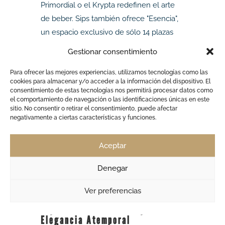
Primordial o el Krypta redefinen el arte
de beber. Sips también ofrece "Esencia",
un espacio exclusivo de sólo 14 plazas
para un viaje degustación líquido.
Gestionar consentimiento
Dr. Stravinsky: Coctelería
Para ofrecer las mejores experiencias, utilizamos tecnologías como las
Experimental en el Born
cookies para almacenar y/o acceder a la información del dispositivo. El
consentimiento de estas tecnologías nos permitirá procesar datos como
Con un laboratorio propio y un 70% de
el comportamiento de navegación o las identificaciones únicas en este
bebidas de producción interna, Dr.
sitio. No consentir o retirar el consentimiento, puede afectar
negativamente a ciertas características y funciones.
Stravinsky es pura alquimia. Destacan sus
técnicas artesanales, fermentaciones
Aceptar
propias y destilados como el vodka de
tierra del Parc Güell. Cada bebida, como
Denegar
el "Camp Nou", es una receta única que
desafía los sentidos.
Ver preferencias
Dry Martini: Tradición y
Elegancia Atemporal