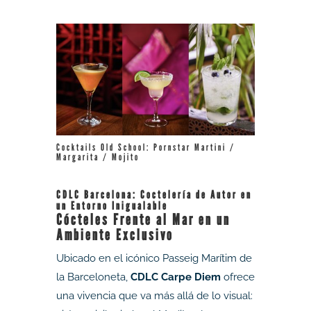
Cocktails Old School: Pornstar Martini /
Margarita / Mojito
CDLC Barcelona: Coctelería de Autor en
un Entorno Inigualable
Cócteles Frente al Mar en un
Ambiente Exclusivo
Ubicado en el icónico Passeig Marítim de
la Barceloneta,
CDLC Carpe Diem
ofrece
una vivencia que va más allá de lo visual: